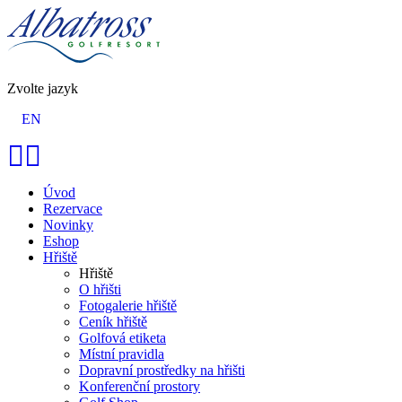
Zvolte jazyk
EN
Úvod
Rezervace
Novinky
Eshop
Hřiště
Hřiště
O hřišti
Fotogalerie hřiště
Ceník hřiště
Golfová etiketa
Místní pravidla
Dopravní prostředky na hřišti
Konferenční prostory