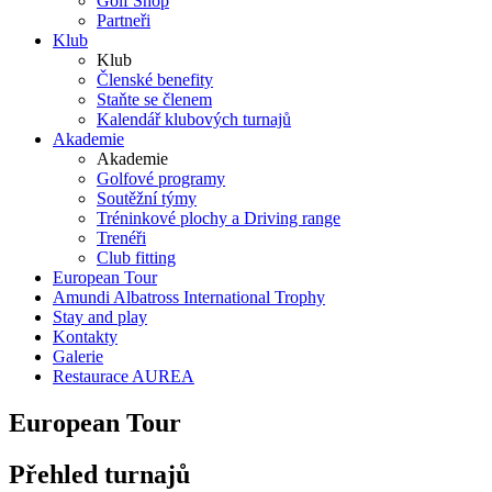
Golf Shop
Partneři
Klub
Klub
Členské benefity
Staňte se členem
Kalendář klubových turnajů
Akademie
Akademie
Golfové programy
Soutěžní týmy
Tréninkové plochy a Driving range
Trenéři
Club fitting
European Tour
Amundi Albatross International Trophy
Stay and play
Kontakty
Galerie
Restaurace AUREA
European Tour
Přehled turnajů