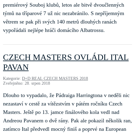
premiérový Souboj klubů, letos ale bitvě dvoučlenných
týmů na tříparové 7 už nic nezabránilo. S nepříjemným
větrem se pak při svých 140 metrů dlouhých ranách
vypořádali nejlépe hráči domácího Albatrossu.
CZECH MASTERS OVLÁDL ITAL
PAVAN
Kategorie:
D+D REAL CZECH MASTERS 2018
Zveřejněno: 28. srpen 2018
Dlouho to vypadalo, že Pádraiga Harringtona v neděli nic
nezastaví v cestě za vítězstvím v pátém ročníku Czech
Masters. Ještě po 13. jamce finálového kola vedl nad
Andreou Pavanem o dvě rány. Pak ale pokazil několik ran,
zatímco Ital předvedl mocný finiš a poprvé na European