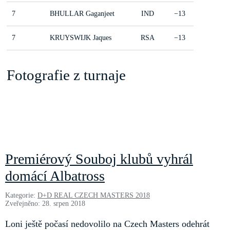
7
BHULLAR Gaganjeet
IND
−13
7
KRUYSWIJK Jaques
RSA
−13
Fotografie z turnaje
Premiérový Souboj klubů vyhrál
domácí Albatross
Kategorie:
D+D REAL CZECH MASTERS 2018
Zveřejněno: 28. srpen 2018
Loni ještě počasí nedovolilo na Czech Masters odehrát