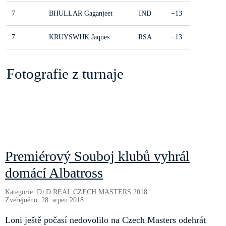
7
BHULLAR Gaganjeet
IND
−13
7
KRUYSWIJK Jaques
RSA
−13
Fotografie z turnaje
Premiérový Souboj klubů vyhrál
domácí Albatross
Kategorie:
D+D REAL CZECH MASTERS 2018
Zveřejněno: 28. srpen 2018
Loni ještě počasí nedovolilo na Czech Masters odehrát