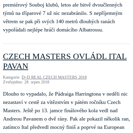
premiérový Souboj klubů, letos ale bitvě dvoučlenných
týmů na tříparové 7 už nic nezabránilo. S nepříjemným
větrem se pak při svých 140 metrů dlouhých ranách
vypořádali nejlépe hráči domácího Albatrossu.
CZECH MASTERS OVLÁDL ITAL
PAVAN
Kategorie:
D+D REAL CZECH MASTERS 2018
Zveřejněno: 28. srpen 2018
Dlouho to vypadalo, že Pádraiga Harringtona v neděli nic
nezastaví v cestě za vítězstvím v pátém ročníku Czech
Masters. Ještě po 13. jamce finálového kola vedl nad
Andreou Pavanem o dvě rány. Pak ale pokazil několik ran,
zatímco Ital předvedl mocný finiš a poprvé na European