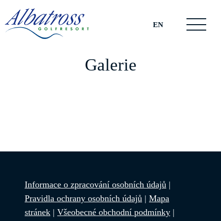
EN
Galerie
Informace o zpracování osobních údajů
|
Pravidla ochrany osobních údajů
|
Mapa
stránek
|
Všeobecné obchodní podmínky
|