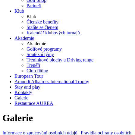
Golf Shop
Partneři
Klub
Klub
Členské benefity
Staňte se členem
Kalendář klubových turnajů
Akademie
Akademie
Golfové programy
Soutěžní týmy
Tréninkové plochy a Driving range
Trenéři
Club fitting
European Tour
Amundi Albatross International Trophy
Stay and play
Kontakty
Galerie
Restaurace AUREA
Galerie
Informace o zpracování osobních údajů
|
Pravidla ochrany osobních