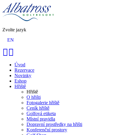
Zvolte jazyk
EN
Úvod
Rezervace
Novinky
Eshop
Hřiště
Hřiště
O hřišti
Fotogalerie hřiště
Ceník hřiště
Golfová etiketa
Místní pravidla
Dopravní prostředky na hřišti
Konferenční prostory