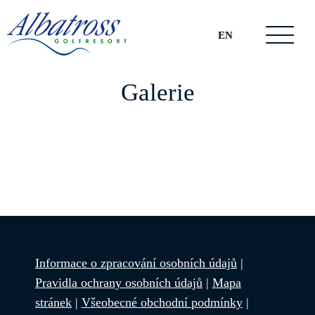
EN
Galerie
Informace o zpracování osobních údajů
|
Pravidla ochrany osobních údajů
|
Mapa
stránek
|
Všeobecné obchodní podmínky
|