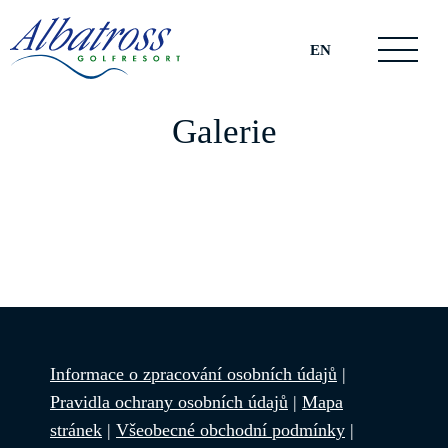
EN
Galerie
Informace o zpracování osobních údajů
|
Pravidla ochrany osobních údajů
|
Mapa
stránek
|
Všeobecné obchodní podmínky
|