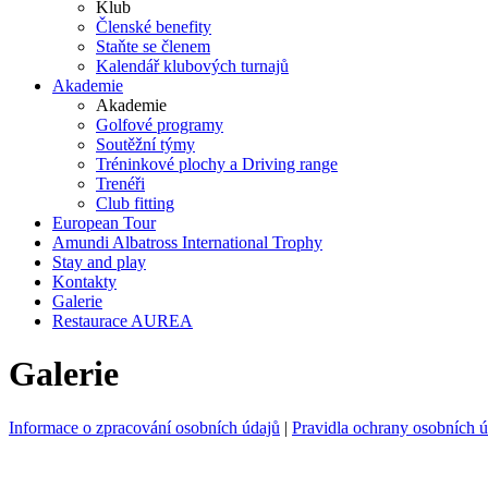
Klub
Členské benefity
Staňte se členem
Kalendář klubových turnajů
Akademie
Akademie
Golfové programy
Soutěžní týmy
Tréninkové plochy a Driving range
Trenéři
Club fitting
European Tour
Amundi Albatross International Trophy
Stay and play
Kontakty
Galerie
Restaurace AUREA
Galerie
Informace o zpracování osobních údajů
|
Pravidla ochrany osobních 