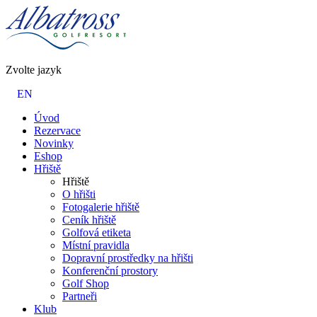
Zvolte jazyk
EN
Úvod
Rezervace
Novinky
Eshop
Hřiště
Hřiště
O hřišti
Fotogalerie hřiště
Ceník hřiště
Golfová etiketa
Místní pravidla
Dopravní prostředky na hřišti
Konferenční prostory
Golf Shop
Partneři
Klub