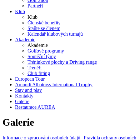
Golf Shop
Partneři
Klub
Klub
Členské benefity
Staňte se členem
Kalendář klubových turnajů
Akademie
Akademie
Golfové programy
Soutěžní týmy
Tréninkové plochy a Driving range
Trenéři
Club fitting
European Tour
Amundi Albatross International Trophy
Stay and play
Kontakty
Galerie
Restaurace AUREA
Galerie
Informace o zpracování osobních údajů
|
Pravidla ochrany osobních