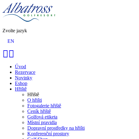
Zvolte jazyk
EN
Úvod
Rezervace
Novinky
Eshop
Hřiště
Hřiště
O hřišti
Fotogalerie hřiště
Ceník hřiště
Golfová etiketa
Místní pravidla
Dopravní prostředky na hřišti
Konferenční prostory