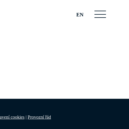
EN
avení cookies
|
Provozní řád