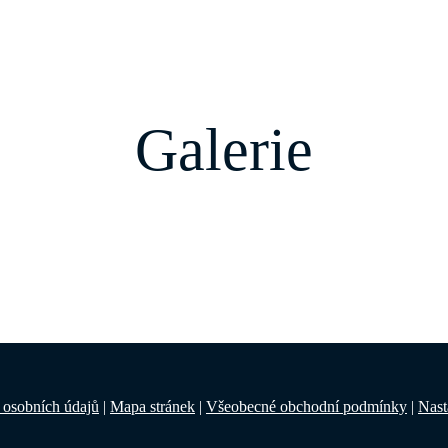
Galerie
 osobních údajů
|
Mapa stránek
|
Všeobecné obchodní podmínky
|
Nast