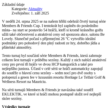
Základní údaje
Kategorie:
Aktuality
Zveřejněno: 1. září 2025
V neděli 24. srpna 2025 se na našem hřišti odehrál čtvrtý turnaj série
Members & Friends Cup. I tentokrát byl zaplněn do posledního
místa– na start se postavilo 54 hráčů, kteří si kromě krásného golfu
užili také občerstvení a atraktivní ceny od sponzora akce, salonu Be
Lovely. Slunečné počasí s příjemnými 26 °C vytvořilo ideální
podmínky pro pohodový den plný radosti ze hry, dobrého jídla a
přátelské atmosféry.
Tento turnaj byl součástí série Members & Friends, která zahrnuje
celkem šest turnajů v průběhu sezóny. Každý z nich nabízí atraktivní
ceny pro první tři hráče ve dvou HCP kategoriích a také pro
nejlepšího juniora. Účastí v celé sérii se hráči automaticky zapojují
do soutěže o hlavní cenu sezóny – sedm nocí pro dvě osoby s
polopenzí a green fee v luxusním resortu Heritage Le Telfair Golf &
Wellness Resort na Mauriciu.
Na sérii turnajů Members & Friends je navázána také soutěž
EKLEKTIK, ve které si hráči mohou postupně složit své nejlepší
skóre sezóny.
Výsledky turnaje