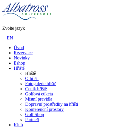
Zvolte jazyk
EN
Úvod
Rezervace
Novinky
Eshop
Hřiště
Hřiště
O hřišti
Fotogalerie hřiště
Ceník hřiště
Golfová etiketa
Místní pravidla
Dopravní prostředky na hřišti
Konferenční prostory
Golf Shop
Partneři
Klub