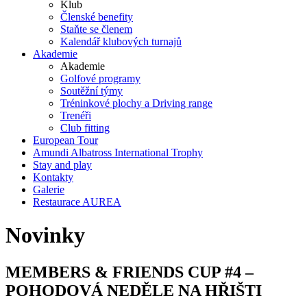
Klub
Členské benefity
Staňte se členem
Kalendář klubových turnajů
Akademie
Akademie
Golfové programy
Soutěžní týmy
Tréninkové plochy a Driving range
Trenéři
Club fitting
European Tour
Amundi Albatross International Trophy
Stay and play
Kontakty
Galerie
Restaurace AUREA
Novinky
MEMBERS & FRIENDS CUP #4 –
POHODOVÁ NEDĚLE NA HŘIŠTI