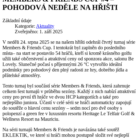
POHODOVÁ NEDĚLE NA HŘIŠTI
Základní údaje
Kategorie:
Aktuality
Zveřejněno: 1. září 2025
V neděli 24. srpna 2025 se na našem hřišti odehrál čtvrtý turnaj série
Members & Friends Cup. I tentokrát byl zaplněn do posledního
místa– na start se postavilo 54 hráčů, kteří si kromě krásného golfu
užili také občerstvení a atraktivní ceny od sponzora akce, salonu Be
Lovely. Slunečné počasí s příjemnými 26 °C vytvořilo ideální
podmínky pro pohodový den plný radosti ze hry, dobrého jídla a
přátelské atmosféry.
Tento turnaj byl součástí série Members & Friends, která zahrnuje
celkem šest turnajů v průběhu sezóny. Každý z nich nabízí atraktivní
ceny pro první tři hráče ve dvou HCP kategoriích a také pro
nejlepšího juniora. Účastí v celé sérii se hráči automaticky zapojují
do soutěže o hlavní cenu sezóny – sedm nocí pro dvě osoby s
polopenzí a green fee v luxusním resortu Heritage Le Telfair Golf &
Wellness Resort na Mauriciu.
Na sérii turnajů Members & Friends je navázána také soutěž
EKLEKTIK, ve které si hráči mohou postupně složit své nejlepší