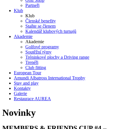
Golf Shop
Partneři
Klub
Klub
Členské benefity
Staňte se členem
Kalendář klubových turnajů
Akademie
Akademie
Golfové programy
Soutěžní týmy
Tréninkové plochy a Driving range
Trenéři
Club fitting
European Tour
Amundi Albatross International Trophy
Stay and play
Kontakty
Galerie
Restaurace AUREA
Novinky
MEMBERS & FRIENDS CUP #4 –