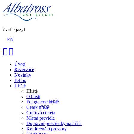
Zvolte jazyk
EN
Úvod
Rezervace
Novinky
Eshop
Hřiště
Hřiště
O hřišti
Fotogalerie hřiště
Ceník hřiště
Golfová etiketa
Místní pravidla
Dopravní prostředky na hřišti
Konferenční prostory