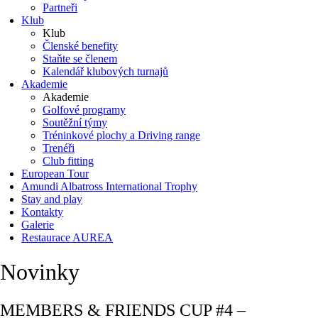
Partneři
Klub
Klub
Členské benefity
Staňte se členem
Kalendář klubových turnajů
Akademie
Akademie
Golfové programy
Soutěžní týmy
Tréninkové plochy a Driving range
Trenéři
Club fitting
European Tour
Amundi Albatross International Trophy
Stay and play
Kontakty
Galerie
Restaurace AUREA
Novinky
MEMBERS & FRIENDS CUP #4 –