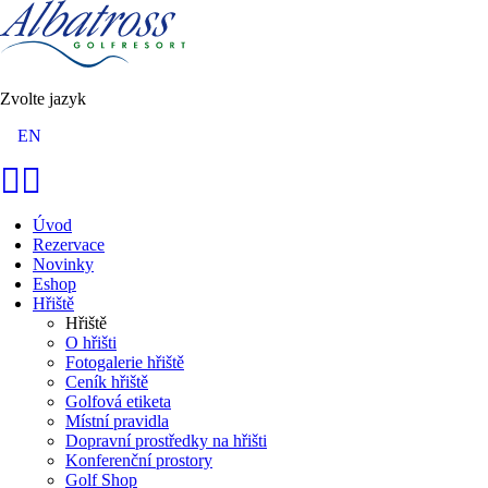
Zvolte jazyk
EN
Úvod
Rezervace
Novinky
Eshop
Hřiště
Hřiště
O hřišti
Fotogalerie hřiště
Ceník hřiště
Golfová etiketa
Místní pravidla
Dopravní prostředky na hřišti
Konferenční prostory
Golf Shop