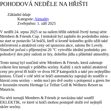
POHODOVÁ NEDĚLE NA HŘIŠTI
Základní údaje
Kategorie:
Aktuality
Zveřejněno: 1. září 2025
V neděli 24. srpna 2025 se na našem hřišti odehrál čtvrtý turnaj série
Members & Friends Cup. I tentokrát byl zaplněn do posledního místa–
na start se postavilo 54 hráčů, kteří si kromě krásného golfu užili také
občerstvení a atraktivní ceny od sponzora akce, salonu Be Lovely.
Slunečné počasí s příjemnými 26 °C vytvořilo ideální podmínky pro
pohodový den plný radosti ze hry, dobrého jídla a přátelské atmosféry.
Tento turnaj byl součástí série Members & Friends, která zahrnuje
celkem šest turnajů v průběhu sezóny. Každý z nich nabízí atraktivní
ceny pro první tři hráče ve dvou HCP kategoriích a také pro nejlepšího
juniora. Účastí v celé sérii se hráči automaticky zapojují do soutěže o
hlavní cenu sezóny – sedm nocí pro dvě osoby s polopenzí a green fee
v luxusním resortu Heritage Le Telfair Golf & Wellness Resort na
Mauriciu.
Na sérii turnajů Members & Friends je navázána také soutěž
EKLEKTIK, ve které si hráči mohou postupně složit své nejlepší
skóre sezóny.