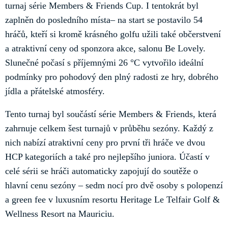
turnaj série Members & Friends Cup. I tentokrát byl
zaplněn do posledního místa– na start se postavilo 54
hráčů, kteří si kromě krásného golfu užili také občerstvení
a atraktivní ceny od sponzora akce, salonu Be Lovely.
Slunečné počasí s příjemnými 26 °C vytvořilo ideální
podmínky pro pohodový den plný radosti ze hry, dobrého
jídla a přátelské atmosféry.
Tento turnaj byl součástí série Members & Friends, která
zahrnuje celkem šest turnajů v průběhu sezóny. Každý z
nich nabízí atraktivní ceny pro první tři hráče ve dvou
HCP kategoriích a také pro nejlepšího juniora. Účastí v
celé sérii se hráči automaticky zapojují do soutěže o
hlavní cenu sezóny – sedm nocí pro dvě osoby s polopenzí
a green fee v luxusním resortu Heritage Le Telfair Golf &
Wellness Resort na Mauriciu.