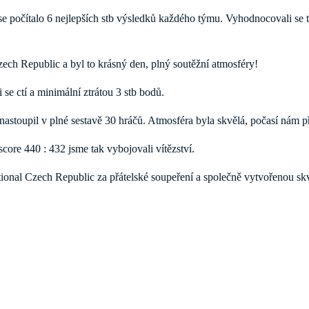
počítalo 6 nejlepších stb výsledků každého týmu. Vyhodnocovali se také
zech Republic a byl to krásný den, plný soutěžní atmosféry!
se ctí a minimální ztrátou 3 stb bodů.
nastoupil v plné sestavě 30 hráčů. Atmosféra byla skvělá, počasí nám přá
core 440 : 432 jsme tak vybojovali vítězství.
nal Czech Republic za přátelské soupeření a společně vytvořenou skv