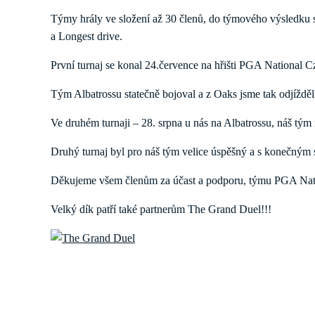
Týmy hrály ve složení až 30 členů, do týmového výsledku se 
a Longest drive.
První turnaj se konal 24.července na hřišti PGA National C
Tým Albatrossu statečně bojoval a z Oaks jsme tak odjížděli 
Ve druhém turnaji – 28. srpna u nás na Albatrossu, náš tým 
Druhý turnaj byl pro náš tým velice úspěšný a s konečným s
Děkujeme všem členům za účast a podporu, týmu PGA Natio
Velký dík patří také partnerům The Grand Duel!!!