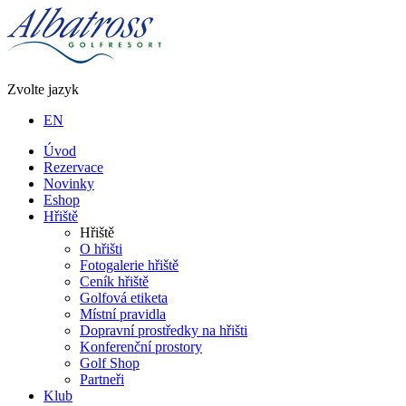
Zvolte jazyk
EN
Úvod
Rezervace
Novinky
Eshop
Hřiště
Hřiště
O hřišti
Fotogalerie hřiště
Ceník hřiště
Golfová etiketa
Místní pravidla
Dopravní prostředky na hřišti
Konferenční prostory
Golf Shop
Partneři
Klub