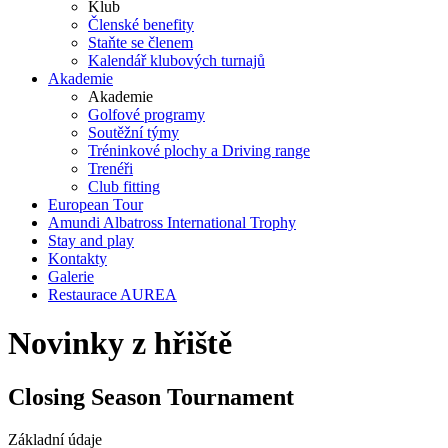
Klub
Členské benefity
Staňte se členem
Kalendář klubových turnajů
Akademie
Akademie
Golfové programy
Soutěžní týmy
Tréninkové plochy a Driving range
Trenéři
Club fitting
European Tour
Amundi Albatross International Trophy
Stay and play
Kontakty
Galerie
Restaurace AUREA
Novinky z hřiště
Closing Season Tournament
Základní údaje