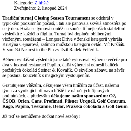
Kategorie:
Z hřiště
Zveřejněno: 2. listopad 2024
Tradiční turnaj Closing Season Tournament
se odehrál v
typickém podzimním počasí, i tak ale panovala skvělá atmosféra po
celý den. Hrála se týmová soutěž na součet tří nejlepších stableford
výsledků z každého flightu. Turnaj byl doplněn oblíbenými
vloženými soutěžemi – Longest Drive v ženské kategorii vyhrála
Kristýna Cejnarová, zatímco mužskou kategorii ovládl Vít Kršňák.
V soutěži Nearest to the Pin zvítězil Radek Feiferlík.
Během vyhlášení výsledků jsme také vylosovali výherce večeře pro
dva v luxusní restauraci Papilio, další výherci si odnesli balíček
pražských čokolád Steiner & Kovařík. O skvělou zábavu na závěr
se postaral kouzelník s magickým vystoupením.
Gratulujeme vítězům, děkujeme všem hráčům za účast, našemu
týmu za vynikající přípravu hřiště i v náročných říjnových
podmínkách, a především
děkujeme našim sponzorům: O2,
ČSOB, Orlen, Cans, Profimed, Pilsner Urquell, Golf Centrum,
Kogo, Papilio, Teekanne, Delor, Pražská čokoláda a Golf Geum
.
Již teď se nemůžeme dočkat nové sezóny!