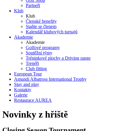
Golf Shop
Partneři
Klub
Klub
Členské benefity
Staňte se členem
Kalendář klubových turnajů
Akademie
Akademie
Golfové programy
Soutěžní týmy
Tréninkové plochy a Driving range
Trenéři
Club fitting
European Tour
Amundi Albatross International Trophy
Stay and play
Kontakty
Galerie
Restaurace AUREA
Novinky z hřiště
Closing Season Tournament