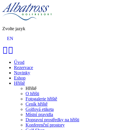
Zvolte jazyk
EN
Úvod
Rezervace
Novinky
Eshop
Hřiště
Hřiště
O hřišti
Fotogalerie hřiště
Ceník hřiště
Golfová etiketa
Místní pravidla
Dopravní prostředky na hřišti
Konferenční prostory