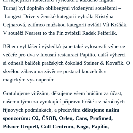
Turnaj byl doplněn oblíbenými vloženými soutěžemi –
Longest Drive v ženské kategorii vyhrála Kristýna
Cejnarová, zatímco mužskou kategorii ovládl Vít Kršňák.
V soutěži Nearest to the Pin zvítězil Radek Feiferlík.
Během vyhlášení výsledků jsme také vylosovali výherce
večeře pro dva v luxusní restauraci Papilio, další výherci
si odnesli balíček pražských čokolád Steiner & Kovařík. O
skvělou zábavu na závěr se postaral kouzelník s
magickým vystoupením.
Gratulujeme vítězům, děkujeme všem hráčům za účast,
našemu týmu za vynikající přípravu hřiště i v náročných
říjnových podmínkách, a především
děkujeme našim
sponzorům: O2, ČSOB, Orlen, Cans, Profimed,
Pilsner Urquell, Golf Centrum, Kogo, Papilio,