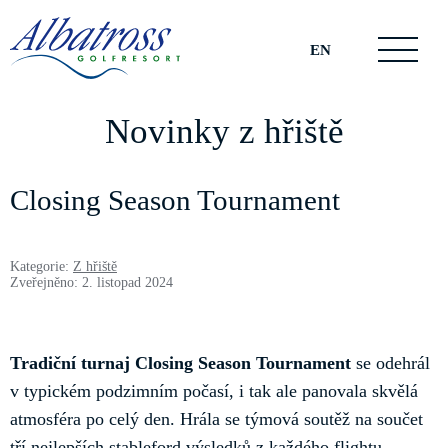
EN
Novinky z hřiště
Closing Season Tournament
Kategorie:
Z hřiště
Zveřejněno: 2. listopad 2024
Tradiční turnaj Closing Season Tournament
se odehrál
v typickém podzimním počasí, i tak ale panovala skvělá
atmosféra po celý den. Hrála se týmová soutěž na součet
tří nejlepších stableford výsledků z každého flightu.