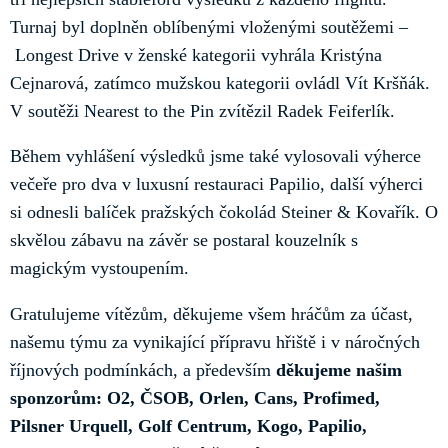
Turnaj byl doplněn oblíbenými vloženými soutěžemi –
Longest Drive v ženské kategorii vyhrála Kristýna
Cejnarová, zatímco mužskou kategorii ovládl Vít Kršňák.
V soutěži Nearest to the Pin zvítězil Radek Feiferlík.
Během vyhlášení výsledků jsme také vylosovali výherce
večeře pro dva v luxusní restauraci Papilio, další výherci
si odnesli balíček pražských čokolád Steiner & Kovařík. O
skvělou zábavu na závěr se postaral kouzelník s
magickým vystoupením.
Gratulujeme vítězům, děkujeme všem hráčům za účast,
našemu týmu za vynikající přípravu hřiště i v náročných
říjnových podmínkách, a především
děkujeme našim
sponzorům: O2, ČSOB, Orlen, Cans, Profimed,
Pilsner Urquell, Golf Centrum, Kogo, Papilio,