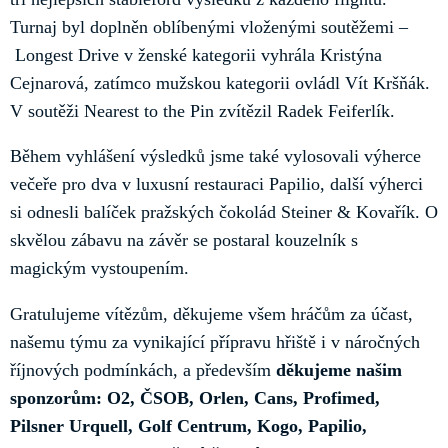
Turnaj byl doplněn oblíbenými vloženými soutěžemi –
Longest Drive v ženské kategorii vyhrála Kristýna
Cejnarová, zatímco mužskou kategorii ovládl Vít Kršňák.
V soutěži Nearest to the Pin zvítězil Radek Feiferlík.
Během vyhlášení výsledků jsme také vylosovali výherce
večeře pro dva v luxusní restauraci Papilio, další výherci
si odnesli balíček pražských čokolád Steiner & Kovařík. O
skvělou zábavu na závěr se postaral kouzelník s
magickým vystoupením.
Gratulujeme vítězům, děkujeme všem hráčům za účast,
našemu týmu za vynikající přípravu hřiště i v náročných
říjnových podmínkách, a především
děkujeme našim
sponzorům: O2, ČSOB, Orlen, Cans, Profimed,
Pilsner Urquell, Golf Centrum, Kogo, Papilio,