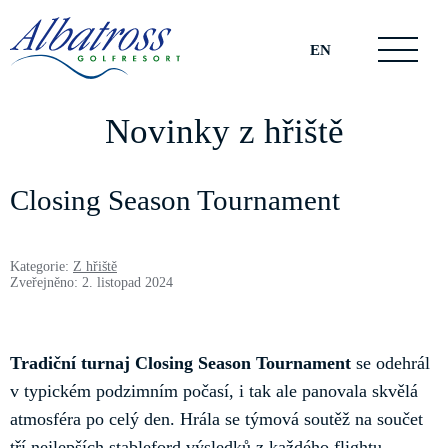
EN
Novinky z hřiště
Closing Season Tournament
Kategorie:
Z hřiště
Zveřejněno: 2. listopad 2024
Tradiční turnaj Closing Season Tournament
se odehrál
v typickém podzimním počasí, i tak ale panovala skvělá
atmosféra po celý den. Hrála se týmová soutěž na součet
tří nejlepších stableford výsledků z každého flightu.