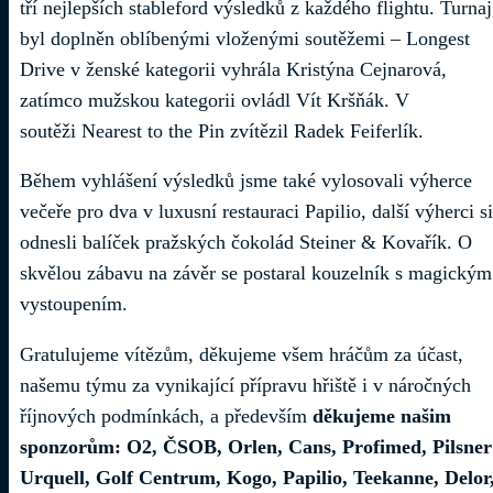
tří nejlepších stableford výsledků z každého flightu. Turnaj
byl doplněn oblíbenými vloženými soutěžemi – Longest
Drive v ženské kategorii vyhrála Kristýna Cejnarová,
zatímco mužskou kategorii ovládl Vít Kršňák. V
soutěži Nearest to the Pin zvítězil Radek Feiferlík.
Během vyhlášení výsledků jsme také vylosovali výherce
večeře pro dva v luxusní restauraci Papilio, další výherci si
odnesli balíček pražských čokolád Steiner & Kovařík. O
skvělou zábavu na závěr se postaral kouzelník s magickým
vystoupením.
Gratulujeme vítězům, děkujeme všem hráčům za účast,
našemu týmu za vynikající přípravu hřiště i v náročných
říjnových podmínkách, a především
děkujeme našim
sponzorům: O2, ČSOB, Orlen, Cans, Profimed, Pilsner
Urquell, Golf Centrum, Kogo, Papilio, Teekanne, Delor