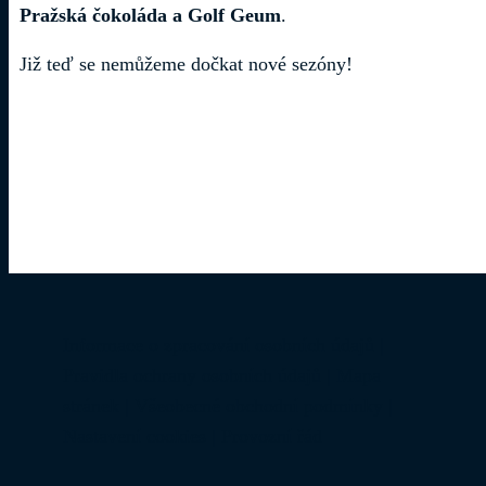
Pražská čokoláda a Golf Geum
.
Již teď se nemůžeme dočkat nové sezóny!
Informace o zpracování osobních údajů
|
Pravidla ochrany osobních údajů
|
Mapa
stránek
|
Všeobecné obchodní podmínky
|
Nastavení cookies
|
Provozní řád