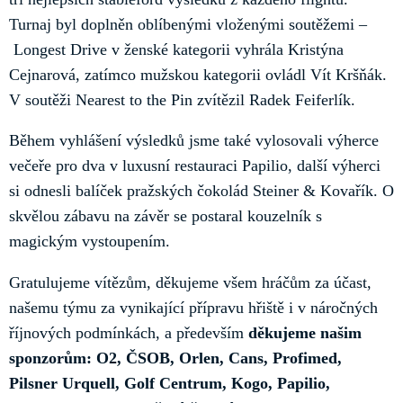
Turnaj byl doplněn oblíbenými vloženými soutěžemi –
Longest Drive v ženské kategorii vyhrála Kristýna
Cejnarová, zatímco mužskou kategorii ovládl Vít Kršňák.
V soutěži Nearest to the Pin zvítězil Radek Feiferlík.
Během vyhlášení výsledků jsme také vylosovali výherce
večeře pro dva v luxusní restauraci Papilio, další výherci
si odnesli balíček pražských čokolád Steiner & Kovařík. O
skvělou zábavu na závěr se postaral kouzelník s
magickým vystoupením.
Gratulujeme vítězům, děkujeme všem hráčům za účast,
našemu týmu za vynikající přípravu hřiště i v náročných
říjnových podmínkách, a především
děkujeme našim
sponzorům: O2, ČSOB, Orlen, Cans, Profimed,
Pilsner Urquell, Golf Centrum, Kogo, Papilio,