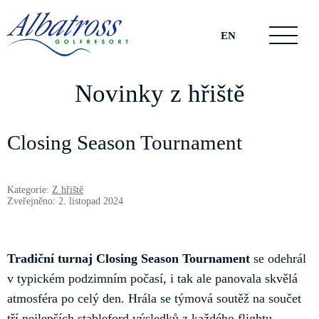
EN
Novinky z hřiště
Closing Season Tournament
Kategorie:
Z hřiště
Zveřejněno: 2. listopad 2024
Tradiční turnaj Closing Season Tournament
se odehrál
v typickém podzimním počasí, i tak ale panovala skvělá
atmosféra po celý den. Hrála se týmová soutěž na součet
tří nejlepších stableford výsledků z každého flightu.