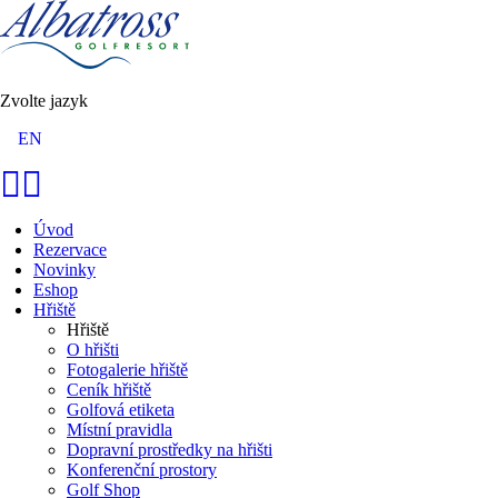
Zvolte jazyk
EN
Úvod
Rezervace
Novinky
Eshop
Hřiště
Hřiště
O hřišti
Fotogalerie hřiště
Ceník hřiště
Golfová etiketa
Místní pravidla
Dopravní prostředky na hřišti
Konferenční prostory
Golf Shop