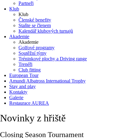
Partneři
Klub
Klub
Členské benefity
Staňte se členem
Kalendář klubových turnajů
Akademie
Akademie
Golfové programy
Soutěžní týmy
Tréninkové plochy a Driving range
Trenéři
Club fitting
European Tour
Amundi Albatross International Trophy
Stay and play
Kontakty
Galerie
Restaurace AUREA
Novinky z hřiště
Closing Season Tournament