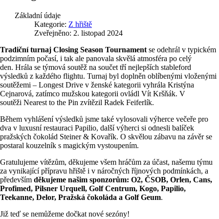
Základní údaje
Kategorie:
Z hřiště
Zveřejněno: 2. listopad 2024
Tradiční turnaj Closing Season Tournament
se odehrál v typickém
podzimním počasí, i tak ale panovala skvělá atmosféra po celý
den. Hrála se týmová soutěž na součet tří nejlepších stableford
výsledků z každého flightu. Turnaj byl doplněn oblíbenými vloženými
soutěžemi – Longest Drive v ženské kategorii vyhrála Kristýna
Cejnarová, zatímco mužskou kategorii ovládl Vít Kršňák. V
soutěži Nearest to the Pin zvítězil Radek Feiferlík.
Během vyhlášení výsledků jsme také vylosovali výherce večeře pro
dva v luxusní restauraci Papilio, další výherci si odnesli balíček
pražských čokolád Steiner & Kovařík. O skvělou zábavu na závěr se
postaral kouzelník s magickým vystoupením.
Gratulujeme vítězům, děkujeme všem hráčům za účast, našemu týmu
za vynikající přípravu hřiště i v náročných říjnových podmínkách, a
především
děkujeme našim sponzorům: O2, ČSOB, Orlen, Cans,
Profimed, Pilsner Urquell, Golf Centrum, Kogo, Papilio,
Teekanne, Delor, Pražská čokoláda a Golf Geum
.
Již teď se nemůžeme dočkat nové sezóny!