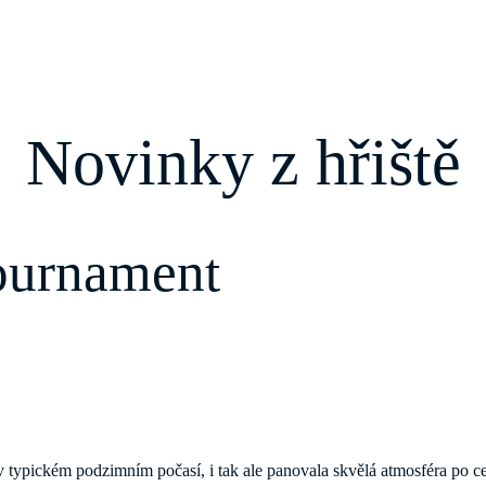
Novinky z hřiště
ournament
v typickém podzimním počasí, i tak ale panovala skvělá atmosféra po cel