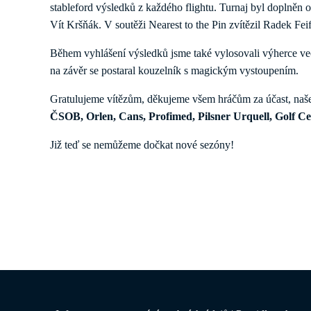
stableford výsledků z každého flightu. Turnaj byl doplněn
Vít Kršňák. V soutěži Nearest to the Pin zvítězil Radek Feif
Během vyhlášení výsledků jsme také vylosovali výherce veče
na závěr se postaral kouzelník s magickým vystoupením.
Gratulujeme vítězům, děkujeme všem hráčům za účast, naše
ČSOB, Orlen, Cans, Profimed, Pilsner Urquell, Golf C
Již teď se nemůžeme dočkat nové sezóny!