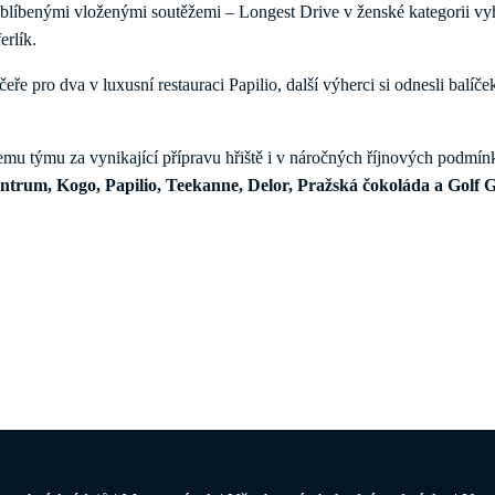
 oblíbenými vloženými soutěžemi – Longest Drive v ženské kategorii vy
erlík.
ře pro dva v luxusní restauraci Papilio, další výherci si odnesli bal
mu týmu za vynikající přípravu hřiště i v náročných říjnových podmí
entrum, Kogo, Papilio, Teekanne, Delor, Pražská čokoláda a Golf