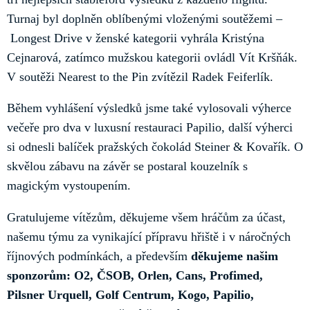
Turnaj byl doplněn oblíbenými vloženými soutěžemi –
Longest Drive v ženské kategorii vyhrála Kristýna
Cejnarová, zatímco mužskou kategorii ovládl Vít Kršňák.
V soutěži Nearest to the Pin zvítězil Radek Feiferlík.
Během vyhlášení výsledků jsme také vylosovali výherce
večeře pro dva v luxusní restauraci Papilio, další výherci
si odnesli balíček pražských čokolád Steiner & Kovařík. O
skvělou zábavu na závěr se postaral kouzelník s
magickým vystoupením.
Gratulujeme vítězům, děkujeme všem hráčům za účast,
našemu týmu za vynikající přípravu hřiště i v náročných
říjnových podmínkách, a především
děkujeme našim
sponzorům: O2, ČSOB, Orlen, Cans, Profimed,
Pilsner Urquell, Golf Centrum, Kogo, Papilio,