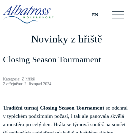
EN
Novinky z hřiště
Closing Season Tournament
Kategorie:
Z hřiště
Zveřejněno: 2. listopad 2024
Tradiční turnaj Closing Season Tournament
se odehrál
v typickém podzimním počasí, i tak ale panovala skvělá
atmosféra po celý den. Hrála se týmová soutěž na součet
tří nejlepších stableford výsledků z každého flightu.