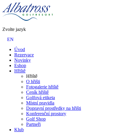
Zvolte jazyk
EN
Úvod
Rezervace
Novinky
Eshop
Hřiště
Hřiště
O hřišti
Fotogalerie hřiště
Ceník hřiště
Golfová etiketa
Místní pravidla
Dopravní prostředky na hřišti
Konferenční prostory
Golf Shop
Partneři
Klub