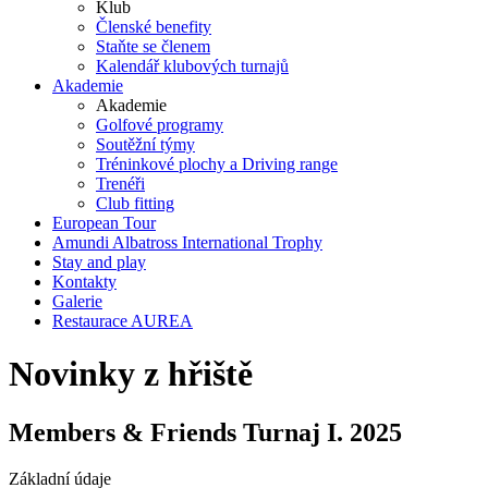
Klub
Členské benefity
Staňte se členem
Kalendář klubových turnajů
Akademie
Akademie
Golfové programy
Soutěžní týmy
Tréninkové plochy a Driving range
Trenéři
Club fitting
European Tour
Amundi Albatross International Trophy
Stay and play
Kontakty
Galerie
Restaurace AUREA
Novinky z hřiště
Members & Friends Turnaj I. 2025
Základní údaje