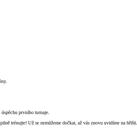
óny.
 úspěchu prvního turnaje.
ilně trénujte! Už se nemůžeme dočkat, až vás znovu uvidíme na hřišti