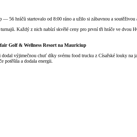
p — 56 hráčů startovalo od 8:00 ráno a užilo si zábavnou a soutěživou
t turnajů. Každý z nich nabízí skvělé ceny pro první tři hráče ve dvou HC
elfair Golf & Wellness Resort na Mauriciup
dodal výjimečnou chuť díky svému food trucku z Císařské louky na ja
e potěšila a dodala energii.