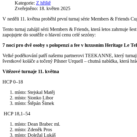
Kategorie:
Z hřiště
Zveřejněno: 18. květen 2025
V neděli 11. května proběhl první turnaj série Members & Friends Cu
Tento turnaj zahájil sérii Members & Friends, která letos zahrnuje šes
zapojujete do soutěže o hlavní cenu celé sezóny:
7 nocí pro dvě osoby s polopenzí a fee v luxusním Heritage Le T
Velké poděkování patří našemu partnerovi TEEKANNE, který turnaji 
švestkové koláče a točený Pilsner Urquell – chutná nabídka, která hráč
Vítězové turnaje 11. května
HCP 0–18
místo: Stejskal Matěj
místo: Sionko Libor
místo: Štěpán Šimek
HCP 18,1–54
místo: Dean Brabec ml.
místo: Zdeněk Pros
místo: Doležal Lukáš