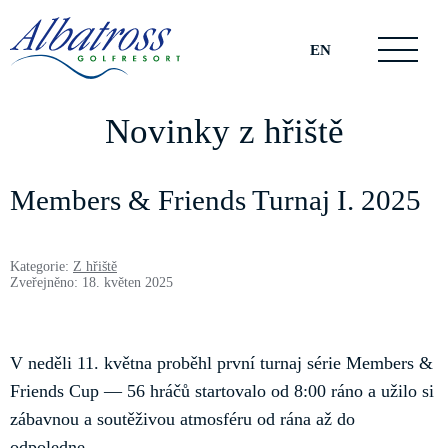
EN
Novinky z hřiště
Members & Friends Turnaj I. 2025
Kategorie:
Z hřiště
Zveřejněno: 18. květen 2025
V neděli 11. května proběhl první turnaj série Members &
Friends Cup — 56 hráčů startovalo od 8:00 ráno a užilo si
zábavnou a soutěživou atmosféru od rána až do
odpoledne.