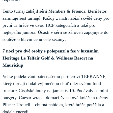
Tento turnaj zahájil sérii Members & Friends, která letos
zahrnuje šest turnajů. Každý z nich nabízí skvělé ceny pro
první tři hráče ve dvou HCP kategoriích a také pro
nejlepšího juniora. Účastí v sérii se zároveň zapojujete do
soutěže o hlavní cenu celé sezóny:
7 nocí pro dvě osoby s polopenzí a fee v luxusním
Heritage Le Telfair Golf & Wellness Resort na
Mauriciup
Velké poděkování patří našemu partnerovi TEEKANNE,
který turnaji dodal výjimečnou chuť díky svému food
trucku z Císařské louky na jamce č. 10. Podávaly se mini
burgery, Caesar wraps, domácí švestkové koláče a točený
Pilsner Urquell – chutná nabídka, která hráče potěšila a
dodala energii.