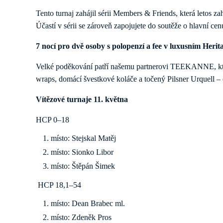
Tento turnaj zahájil sérii Members & Friends, která letos za
Účastí v sérii se zároveň zapojujete do soutěže o hlavní cen
7 nocí pro dvě osoby s polopenzí a fee v luxusním Heri
Velké poděkování patří našemu partnerovi TEEKANNE, který
wraps, domácí švestkové koláče a točený Pilsner Urquell – c
Vítězové turnaje 11. května
HCP 0–18
místo: Stejskal Matěj
místo: Sionko Libor
místo: Štěpán Šimek
HCP 18,1–54
místo: Dean Brabec ml.
místo: Zdeněk Pros