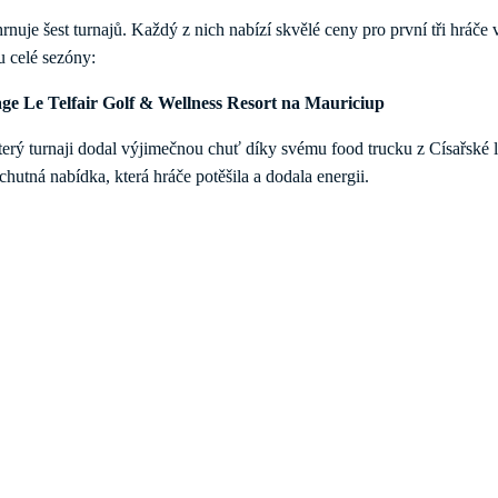
hrnuje šest turnajů. Každý z nich nabízí skvělé ceny pro první tři hráče
u celé sezóny:
tage Le Telfair Golf & Wellness Resort na Mauriciup
 turnaji dodal výjimečnou chuť díky svému food trucku z Císařské lo
hutná nabídka, která hráče potěšila a dodala energii.