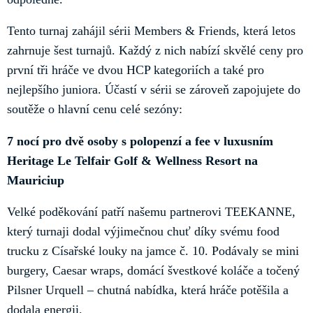
Tento turnaj zahájil sérii Members & Friends, která letos
zahrnuje šest turnajů. Každý z nich nabízí skvělé ceny pro
první tři hráče ve dvou HCP kategoriích a také pro
nejlepšího juniora. Účastí v sérii se zároveň zapojujete do
soutěže o hlavní cenu celé sezóny:
7 nocí pro dvě osoby s polopenzí a fee v luxusním
Heritage Le Telfair Golf & Wellness Resort na
Mauriciup
Velké poděkování patří našemu partnerovi TEEKANNE,
který turnaji dodal výjimečnou chuť díky svému food
trucku z Císařské louky na jamce č. 10. Podávaly se mini
burgery, Caesar wraps, domácí švestkové koláče a točený
Pilsner Urquell – chutná nabídka, která hráče potěšila a
dodala energii.