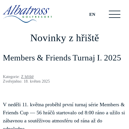
EN
Novinky z hřiště
Members & Friends Turnaj I. 2025
Kategorie:
Z hřiště
Zveřejněno: 18. květen 2025
V neděli 11. května proběhl první turnaj série Members &
Friends Cup — 56 hráčů startovalo od 8:00 ráno a užilo si
zábavnou a soutěživou atmosféru od rána až do
odpoledne.