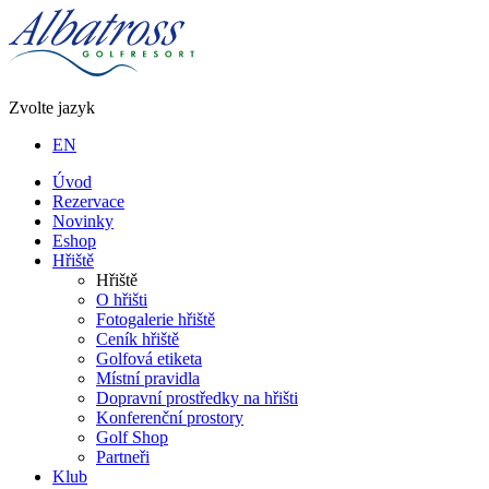
Zvolte jazyk
EN
Úvod
Rezervace
Novinky
Eshop
Hřiště
Hřiště
O hřišti
Fotogalerie hřiště
Ceník hřiště
Golfová etiketa
Místní pravidla
Dopravní prostředky na hřišti
Konferenční prostory
Golf Shop
Partneři
Klub