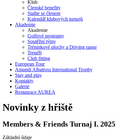
Klub
Členské benefity
Staňte se členem
Kalendář klubových turnajů
Akademie
Akademie
Golfové programy
Soutěžní týmy
Tréninkové plochy a Driving range
Trenéři
Club fitting
European Tour
Amundi Albatross International Trophy
Stay and play
Kontakty
Galerie
Restaurace AUREA
Novinky z hřiště
Members & Friends Turnaj I. 2025
Základní údaje