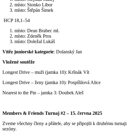
místo: Sionko Libor
místo: Štěpán Šimek
HCP 18,1–54
místo: Dean Brabec ml.
místo: Zdeněk Pros
místo: Doležal Lukáš
Vítěz juniorské kategorie
: Dolanský Jan
Vložené soutěže
Longest Drive – muži (jamka 10): Kršnák Vít
Longest Drive – ženy (jamka 10): Pospíšilová Alice
Nearest to the Pin – jamka 3: Doubek Aleš
Members & Friends Turnaj #2 – 15. června 2025
Zveme všechny členy a přátele, aby se připojili k druhému turnaji
sezóny.