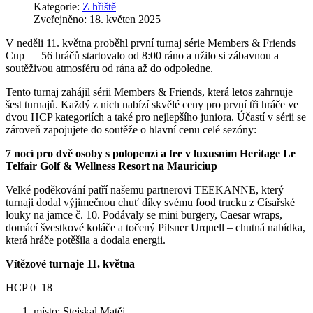
Kategorie:
Z hřiště
Zveřejněno: 18. květen 2025
V neděli 11. května proběhl první turnaj série Members & Friends
Cup — 56 hráčů startovalo od 8:00 ráno a užilo si zábavnou a
soutěživou atmosféru od rána až do odpoledne.
Tento turnaj zahájil sérii Members & Friends, která letos zahrnuje
šest turnajů. Každý z nich nabízí skvělé ceny pro první tři hráče ve
dvou HCP kategoriích a také pro nejlepšího juniora. Účastí v sérii se
zároveň zapojujete do soutěže o hlavní cenu celé sezóny:
7 nocí pro dvě osoby s polopenzí a fee v luxusním Heritage Le
Telfair Golf & Wellness Resort na Mauriciup
Velké poděkování patří našemu partnerovi TEEKANNE, který
turnaji dodal výjimečnou chuť díky svému food trucku z Císařské
louky na jamce č. 10. Podávaly se mini burgery, Caesar wraps,
domácí švestkové koláče a točený Pilsner Urquell – chutná nabídka,
která hráče potěšila a dodala energii.
Vítězové turnaje 11. května
HCP 0–18
místo: Stejskal Matěj