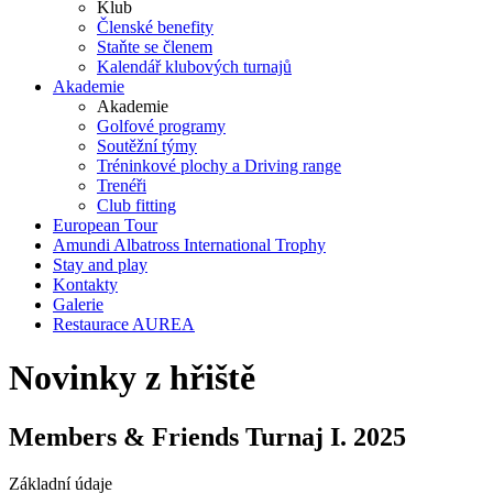
Klub
Členské benefity
Staňte se členem
Kalendář klubových turnajů
Akademie
Akademie
Golfové programy
Soutěžní týmy
Tréninkové plochy a Driving range
Trenéři
Club fitting
European Tour
Amundi Albatross International Trophy
Stay and play
Kontakty
Galerie
Restaurace AUREA
Novinky z hřiště
Members & Friends Turnaj I. 2025
Základní údaje