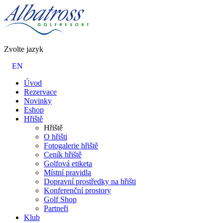
Zvolte jazyk
EN
Úvod
Rezervace
Novinky
Eshop
Hřiště
Hřiště
O hřišti
Fotogalerie hřiště
Ceník hřiště
Golfová etiketa
Místní pravidla
Dopravní prostředky na hřišti
Konferenční prostory
Golf Shop
Partneři
Klub