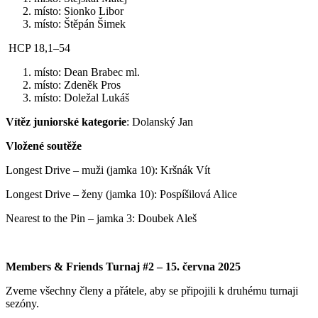
místo: Sionko Libor
místo: Štěpán Šimek
HCP 18,1–54
místo: Dean Brabec ml.
místo: Zdeněk Pros
místo: Doležal Lukáš
Vítěz juniorské kategorie
: Dolanský Jan
Vložené soutěže
Longest Drive – muži (jamka 10): Kršnák Vít
Longest Drive – ženy (jamka 10): Pospíšilová Alice
Nearest to the Pin – jamka 3: Doubek Aleš
Members & Friends Turnaj #2 – 15. června 2025
Zveme všechny členy a přátele, aby se připojili k druhému turnaji
sezóny.