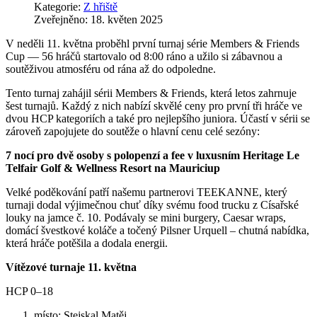
Kategorie:
Z hřiště
Zveřejněno: 18. květen 2025
V neděli 11. května proběhl první turnaj série Members & Friends
Cup — 56 hráčů startovalo od 8:00 ráno a užilo si zábavnou a
soutěživou atmosféru od rána až do odpoledne.
Tento turnaj zahájil sérii Members & Friends, která letos zahrnuje
šest turnajů. Každý z nich nabízí skvělé ceny pro první tři hráče ve
dvou HCP kategoriích a také pro nejlepšího juniora. Účastí v sérii se
zároveň zapojujete do soutěže o hlavní cenu celé sezóny:
7 nocí pro dvě osoby s polopenzí a fee v luxusním Heritage Le
Telfair Golf & Wellness Resort na Mauriciup
Velké poděkování patří našemu partnerovi TEEKANNE, který
turnaji dodal výjimečnou chuť díky svému food trucku z Císařské
louky na jamce č. 10. Podávaly se mini burgery, Caesar wraps,
domácí švestkové koláče a točený Pilsner Urquell – chutná nabídka,
která hráče potěšila a dodala energii.
Vítězové turnaje 11. května
HCP 0–18
místo: Stejskal Matěj