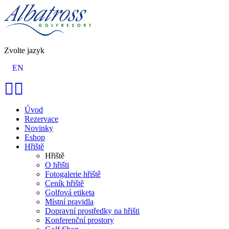
Zvolte jazyk
EN
Úvod
Rezervace
Novinky
Eshop
Hřiště
Hřiště
O hřišti
Fotogalerie hřiště
Ceník hřiště
Golfová etiketa
Místní pravidla
Dopravní prostředky na hřišti
Konferenční prostory