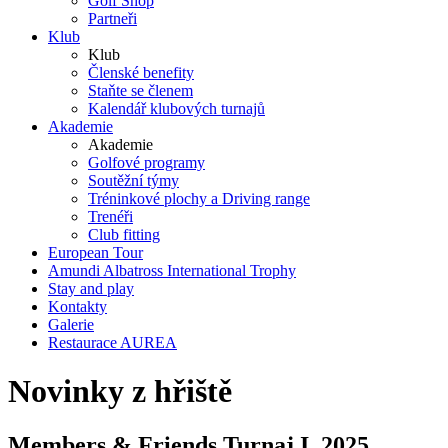
Golf Shop
Partneři
Klub
Klub
Členské benefity
Staňte se členem
Kalendář klubových turnajů
Akademie
Akademie
Golfové programy
Soutěžní týmy
Tréninkové plochy a Driving range
Trenéři
Club fitting
European Tour
Amundi Albatross International Trophy
Stay and play
Kontakty
Galerie
Restaurace AUREA
Novinky z hřiště
Members & Friends Turnaj I. 2025