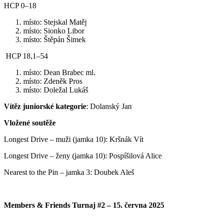
HCP 0–18
místo: Stejskal Matěj
místo: Sionko Libor
místo: Štěpán Šimek
HCP 18,1–54
místo: Dean Brabec ml.
místo: Zdeněk Pros
místo: Doležal Lukáš
Vítěz juniorské kategorie
: Dolanský Jan
Vložené soutěže
Longest Drive – muži (jamka 10): Kršnák Vít
Longest Drive – ženy (jamka 10): Pospíšilová Alice
Nearest to the Pin – jamka 3: Doubek Aleš
Members & Friends Turnaj #2 – 15. června 2025