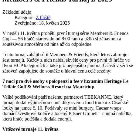
Základní údaje
Kategorie:
Z hřiště
Zveřejněno: 18. květen 2025
V neděli 11. května proběhl první turnaj série Members & Friends
Cup — 56 hráčů startovalo od 8:00 ráno a užilo si zábavnou a
soutěživou atmosféru od rána až do odpoledne.
Tento turnaj zahájil sérii Members & Friends, která letos zahrnuje
šest turnajů. Každý z nich nabízí skvělé ceny pro první tři hráče ve
dvou HCP kategoriích a také pro nejlepšího juniora. Účastí v sérii se
zároveň zapojujete do soutěže o hlavní cenu celé sezóny:
7 nocí pro dvě osoby s polopenzí a fee v luxusním Heritage Le
Telfair Golf & Wellness Resort na Mauriciup
Velké poděkování patří našemu partnerovi TEEKANNE, který
turnaji dodal výjimečnou chuť díky svému food trucku z Císařské
louky na jamce č. 10. Podávaly se mini burgery, Caesar wraps,
domácí švestkové koláče a točený Pilsner Urquell – chutná nabídka,
která hráče potěšila a dodala energii.
Vítězové turnaje 11. května