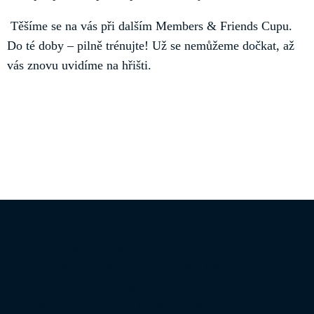
Těšíme se na vás při dalším Members & Friends Cupu.
Do té doby – pilně trénujte! Už se nemůžeme dočkat, až
vás znovu uvidíme na hřišti.
Informace o zpracování osobních údajů
|
Pravidla ochrany osobních údajů
|
Mapa
stránek
|
Všeobecné obchodní podmínky
|
Nastavení cookies
|
Provozní řád