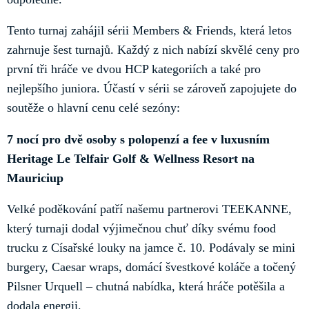
Tento turnaj zahájil sérii Members & Friends, která letos
zahrnuje šest turnajů. Každý z nich nabízí skvělé ceny pro
první tři hráče ve dvou HCP kategoriích a také pro
nejlepšího juniora. Účastí v sérii se zároveň zapojujete do
soutěže o hlavní cenu celé sezóny:
7 nocí pro dvě osoby s polopenzí a fee v luxusním
Heritage Le Telfair Golf & Wellness Resort na
Mauriciup
Velké poděkování patří našemu partnerovi TEEKANNE,
který turnaji dodal výjimečnou chuť díky svému food
trucku z Císařské louky na jamce č. 10. Podávaly se mini
burgery, Caesar wraps, domácí švestkové koláče a točený
Pilsner Urquell – chutná nabídka, která hráče potěšila a
dodala energii.