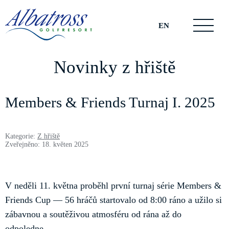
EN
Novinky z hřiště
Members & Friends Turnaj I. 2025
Kategorie:
Z hřiště
Zveřejněno: 18. květen 2025
V neděli 11. května proběhl první turnaj série Members &
Friends Cup — 56 hráčů startovalo od 8:00 ráno a užilo si
zábavnou a soutěživou atmosféru od rána až do
odpoledne.