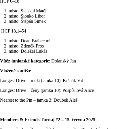
HCP 0–18
místo: Stejskal Matěj
místo: Sionko Libor
místo: Štěpán Šimek
HCP 18,1–54
místo: Dean Brabec ml.
místo: Zdeněk Pros
místo: Doležal Lukáš
Vítěz juniorské kategorie
: Dolanský Jan
Vložené soutěže
Longest Drive – muži (jamka 10): Kršnák Vít
Longest Drive – ženy (jamka 10): Pospíšilová Alice
Nearest to the Pin – jamka 3: Doubek Aleš
Members & Friends Turnaj #2 – 15. června 2025