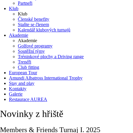
Partneři
Klub
Klub
Členské benefity
Staňte se členem
Kalendář klubových turnajů
Akademie
Akademie
Golfové programy
Soutěžní týmy
Tréninkové plochy a Driving range
Trenéři
Club fitting
European Tour
Amundi Albatross International Trophy
Stay and play
Kontakty
Galerie
Restaurace AUREA
Novinky z hřiště
Members & Friends Turnaj I. 2025