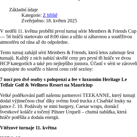
Základní údaje
Kategorie:
Z hřiště
Zveřejněno: 18. květen 2025
V neděli 11. května proběhl první turnaj série Members & Friends Cup
— 56 hráčů startovalo od 8:00 ráno a užilo si zábavnou a soutěživou
atmosféru od rána až do odpoledne.
Tento turnaj zahájil sérii Members & Friends, která letos zahrnuje šest
turnajů. Každý z nich nabízí skvělé ceny pro první tři hráče ve dvou
HCP kategoriích a také pro nejlepšího juniora. Účastí v sérii se zároveň
zapojujete do soutěže o hlavní cenu celé sezóny:
7 nocí pro dvě osoby s polopenzí a fee v luxusním Heritage Le
Telfair Golf & Wellness Resort na Mauriciup
Velké poděkování patří našemu partnerovi TEEKANNE, který turnaji
dodal výjimečnou chuť díky svému food trucku z Císařské louky na
jamce č. 10. Podávaly se mini burgery, Caesar wraps, domácí
švestkové koláče a točený Pilsner Urquell – chutná nabídka, která
hráče potěšila a dodala energii.
Vítězové turnaje 11. května