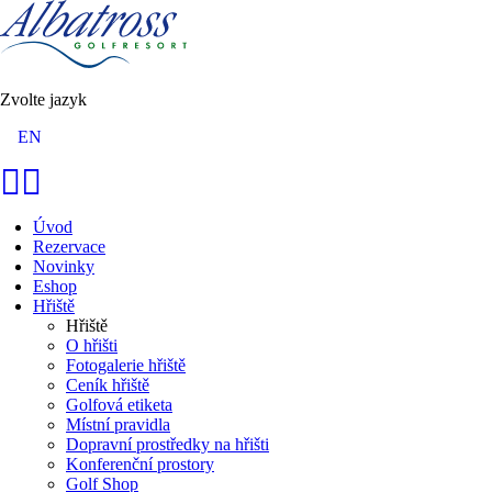
Zvolte jazyk
EN
Úvod
Rezervace
Novinky
Eshop
Hřiště
Hřiště
O hřišti
Fotogalerie hřiště
Ceník hřiště
Golfová etiketa
Místní pravidla
Dopravní prostředky na hřišti
Konferenční prostory
Golf Shop