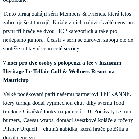
Tento turnaj zahájil sérii Members & Friends, která letos
zahrnuje šest turnajů. Každý z nich nabízí skvělé ceny pro
první tři hráče ve dvou HCP kategoriích a také pro
nejlepšího juniora. Účastí v sérii se zároveň zapojujete do
soutěže o hlavní cenu celé sezóny:
7 nocí pro dvě osoby s polopenzí a fee v luxusním
Heritage Le Telfair Golf & Wellness Resort na
Mauriciup
Velké poděkování patří našemu partnerovi TEEKANNE,
který turnaji dodal výjimečnou chuť díky svému food
trucku z Císařské louky na jamce č. 10. Podávaly se mini
burgery, Caesar wraps, domácí švestkové koláče a točený
Pilsner Urquell – chutná nabídka, která hráče potěšila a
dodala energii.