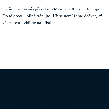
Těšíme se na vás při dalším Members & Friends Cupu.
Do té doby – pilně trénujte! Už se nemůžeme dočkat, až
vás znovu uvidíme na hřišti.
Informace o zpracování osobních údajů
|
Pravidla ochrany osobních údajů
|
Mapa
stránek
|
Všeobecné obchodní podmínky
|
Nastavení cookies
|
Provozní řád