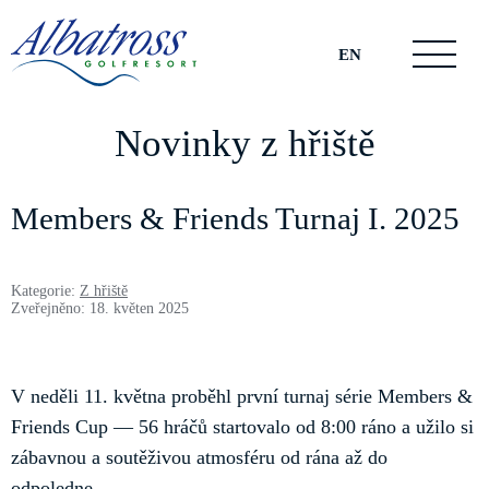
EN
Novinky z hřiště
Members & Friends Turnaj I. 2025
Kategorie:
Z hřiště
Zveřejněno: 18. květen 2025
V neděli 11. května proběhl první turnaj série Members &
Friends Cup — 56 hráčů startovalo od 8:00 ráno a užilo si
zábavnou a soutěživou atmosféru od rána až do
odpoledne.