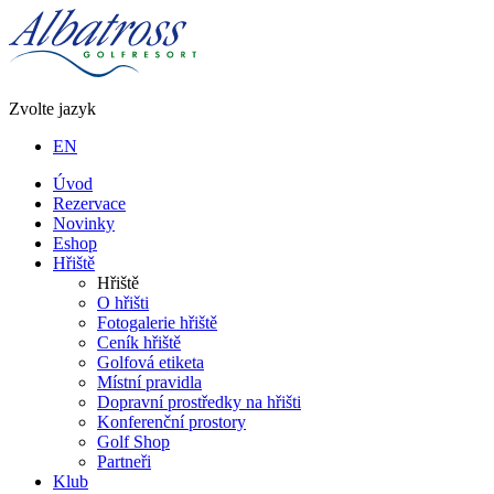
Zvolte jazyk
EN
Úvod
Rezervace
Novinky
Eshop
Hřiště
Hřiště
O hřišti
Fotogalerie hřiště
Ceník hřiště
Golfová etiketa
Místní pravidla
Dopravní prostředky na hřišti
Konferenční prostory
Golf Shop
Partneři
Klub