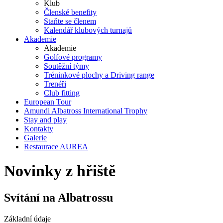
Klub
Členské benefity
Staňte se členem
Kalendář klubových turnajů
Akademie
Akademie
Golfové programy
Soutěžní týmy
Tréninkové plochy a Driving range
Trenéři
Club fitting
European Tour
Amundi Albatross International Trophy
Stay and play
Kontakty
Galerie
Restaurace AUREA
Novinky z hřiště
Svítání na Albatrossu
Základní údaje