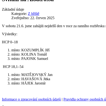
Základní údaje
Kategorie:
Z hřiště
Zveřejněno: 22. červen 2025
V sobotu 21.6. jsme zahájili nejdelší den v roce za ranního rozbřesku
Výsledky:
HCP 0–18
místo: KOZUMPLÍK Jiří
místo: KOLINA Tomáš
místo: PAJONK Samuel
HCP 18,1–54
místo: MATĚJOVSKÝ Jan
místo: HAVAŠOVÁ Jitka
místo: HÁJEK Jaromír
Informace o zpracování osobních údajů
|
Pravidla ochrany osobních 