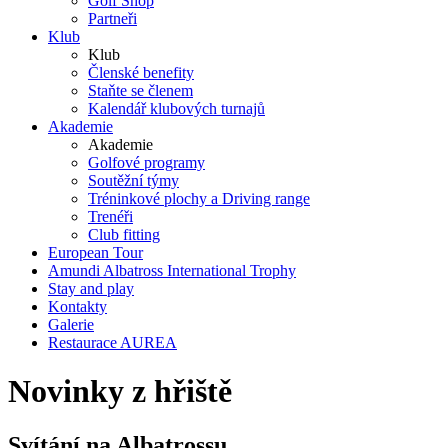
Golf Shop
Partneři
Klub
Klub
Členské benefity
Staňte se členem
Kalendář klubových turnajů
Akademie
Akademie
Golfové programy
Soutěžní týmy
Tréninkové plochy a Driving range
Trenéři
Club fitting
European Tour
Amundi Albatross International Trophy
Stay and play
Kontakty
Galerie
Restaurace AUREA
Novinky z hřiště
Svítání na Albatrossu