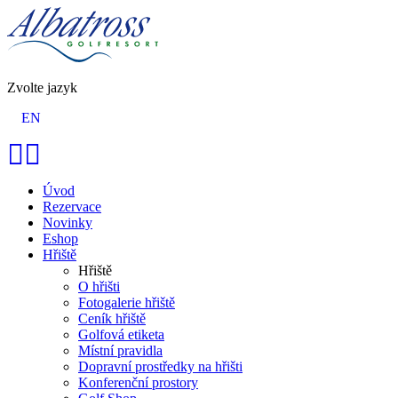
Zvolte jazyk
EN
Úvod
Rezervace
Novinky
Eshop
Hřiště
Hřiště
O hřišti
Fotogalerie hřiště
Ceník hřiště
Golfová etiketa
Místní pravidla
Dopravní prostředky na hřišti
Konferenční prostory