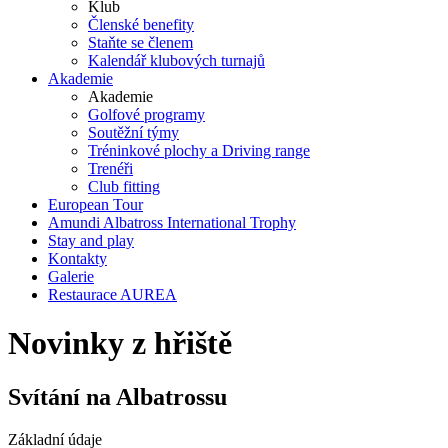
Klub
Členské benefity
Staňte se členem
Kalendář klubových turnajů
Akademie
Akademie
Golfové programy
Soutěžní týmy
Tréninkové plochy a Driving range
Trenéři
Club fitting
European Tour
Amundi Albatross International Trophy
Stay and play
Kontakty
Galerie
Restaurace AUREA
Novinky z hřiště
Svítání na Albatrossu
Základní údaje