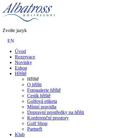
Zvolte jazyk
EN
Úvod
Rezervace
Novinky
Eshop
Hřiště
Hřiště
O hřišti
Fotogalerie hřiště
Ceník hřiště
Golfová etiketa
Místní pravidla
Dopravní prostředky na hřišti
Konferenční prostory
Golf Shop
Partneři
Klub