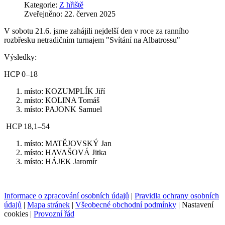
Kategorie:
Z hřiště
Zveřejněno: 22. červen 2025
V sobotu 21.6. jsme zahájili nejdelší den v roce za ranního
rozbřesku netradičním turnajem "Svítání na Albatrossu"
Výsledky:
HCP 0–18
místo: KOZUMPLÍK Jiří
místo: KOLINA Tomáš
místo: PAJONK Samuel
HCP 18,1–54
místo: MATĚJOVSKÝ Jan
místo: HAVAŠOVÁ Jitka
místo: HÁJEK Jaromír
Informace o zpracování osobních údajů
|
Pravidla ochrany osobních
údajů
|
Mapa stránek
|
Všeobecné obchodní podmínky
|
Nastavení
cookies
|
Provozní řád