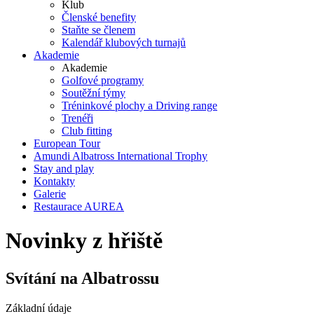
Klub
Členské benefity
Staňte se členem
Kalendář klubových turnajů
Akademie
Akademie
Golfové programy
Soutěžní týmy
Tréninkové plochy a Driving range
Trenéři
Club fitting
European Tour
Amundi Albatross International Trophy
Stay and play
Kontakty
Galerie
Restaurace AUREA
Novinky z hřiště
Svítání na Albatrossu
Základní údaje