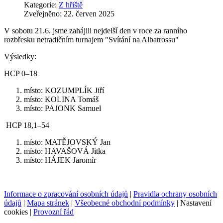
Kategorie:
Z hřiště
Zveřejněno: 22. červen 2025
V sobotu 21.6. jsme zahájili nejdelší den v roce za ranního
rozbřesku netradičním turnajem "Svítání na Albatrossu"
Výsledky:
HCP 0–18
místo: KOZUMPLÍK Jiří
místo: KOLINA Tomáš
místo: PAJONK Samuel
HCP 18,1–54
místo: MATĚJOVSKÝ Jan
místo: HAVAŠOVÁ Jitka
místo: HÁJEK Jaromír
Informace o zpracování osobních údajů
|
Pravidla ochrany osobních
údajů
|
Mapa stránek
|
Všeobecné obchodní podmínky
|
Nastavení
cookies
|
Provozní řád