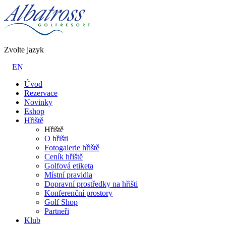
Zvolte jazyk
EN
Úvod
Rezervace
Novinky
Eshop
Hřiště
Hřiště
O hřišti
Fotogalerie hřiště
Ceník hřiště
Golfová etiketa
Místní pravidla
Dopravní prostředky na hřišti
Konferenční prostory
Golf Shop
Partneři
Klub