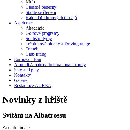
Klub
Členské benefity
Staňte se členem
Kalendář klubových turnajů
Akademie
Akademie
Golfové programy
Soutěžní týmy
Tréninkové plochy a Driving range
Trenéři
Club fitting
European Tour
Amundi Albatross International Trophy
Stay and play
Kontakty
Galerie
Restaurace AUREA
Novinky z hřiště
Svítání na Albatrossu
Základní údaje