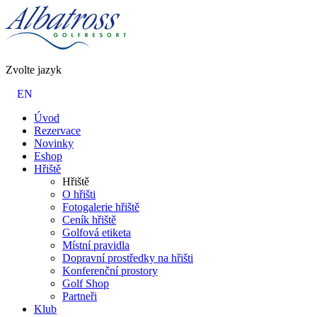
Zvolte jazyk
EN
Úvod
Rezervace
Novinky
Eshop
Hřiště
Hřiště
O hřišti
Fotogalerie hřiště
Ceník hřiště
Golfová etiketa
Místní pravidla
Dopravní prostředky na hřišti
Konferenční prostory
Golf Shop
Partneři
Klub