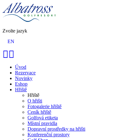
Zvolte jazyk
EN
Úvod
Rezervace
Novinky
Eshop
Hřiště
Hřiště
O hřišti
Fotogalerie hřiště
Ceník hřiště
Golfová etiketa
Místní pravidla
Dopravní prostředky na hřišti
Konferenční prostory