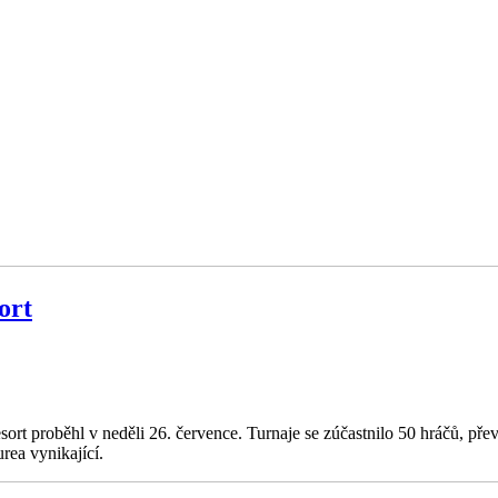
ort
sort proběhl v neděli 26. července. Turnaje se zúčastnilo 50 hráčů, pře
urea vynikající.