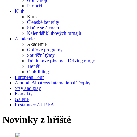
Golf Shop
Partneři
Klub
Klub
Členské benefity
Staňte se členem
Kalendář klubových turnajů
Akademie
Akademie
Golfové programy
Soutěžní týmy
Tréninkové plochy a Driving range
Trenéři
Club fitting
European Tour
Amundi Albatross International Trophy
Stay and play
Kontakty
Galerie
Restaurace AUREA
Novinky z hřiště