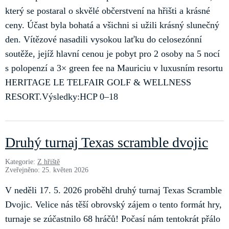
který se postaral o skvělé občerstvení na hřišti a krásné
ceny. Účast byla bohatá a všichni si užili krásný slunečný
den. Vítězové nasadili vysokou laťku do celosezónní
soutěže, jejíž hlavní cenou je pobyt pro 2 osoby na 5 nocí
s polopenzí a 3× green fee na Mauriciu v luxusním resortu
HERITAGE LE TELFAIR GOLF & WELLNESS
RESORT.Výsledky:HCP 0–18
Druhý turnaj Texas scramble dvojic
Kategorie:
Z hřiště
Zveřejněno: 25. květen 2026
V neděli 17. 5. 2026 proběhl druhý turnaj Texas Scramble
Dvojic. Velice nás těší obrovský zájem o tento formát hry,
turnaje se zúčastnilo 68 hráčů! Počasí nám tentokrát přálo