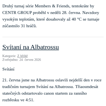
Druhý turnaj série Members & Friends, tentokráte by
CENTR GROUP proběhl v neděli 28. června. Navzdory
vysokým teplotám, které dosahovaly až 40 °C se turnaje
zúčastnilo 31 hráčů.
Svítaní na Albatrossu
Kategorie:
Z hřiště
Zveřejněno: 24. červen 2026
Svítání
21. června jsme na Albatrossu oslavili nejdelší den v roce
tradičním turnajem Svítání na Albatrossu. Třiaosmdesát
statečných odstartovalo canon startem za ranního
rozbřesku ve 4:51.