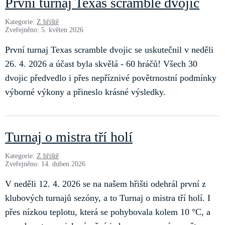
První turnaj Texas scramble dvojic
Kategorie:
Z hřiště
Zveřejněno: 5. květen 2026
První turnaj Texas scramble dvojic se uskutečnil v neděli
26. 4. 2026 a účast byla skvělá - 60 hráčů! Všech 30
dvojic předvedlo i přes nepříznivé povětrnostní podmínky
výborné výkony a přineslo krásné výsledky.
Turnaj o mistra tří holí
Kategorie:
Z hřiště
Zveřejněno: 14. duben 2026
V neděli 12. 4. 2026 se na našem hřišti odehrál první z
klubových turnajů sezóny, a to Turnaj o mistra tří holí. I
přes nízkou teplotu, která se pohybovala kolem 10 °C, a