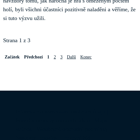
navzdory tomu, jak náročná je hra s omezeným počtem
holí, byli všichni účastníci pozitivně naladěni a věříme, že
si tuto výzvu užili.
Strana 1 z 3
Začátek
Předchozí
1
2
3
Další
Konec
Informace o zpracování osobních údajů
|
Pravidla ochrany osobních údajů
|
Mapa
stránek
|
Všeobecné obchodní podmínky
|
Nastavení cookies
|
Provozní řád