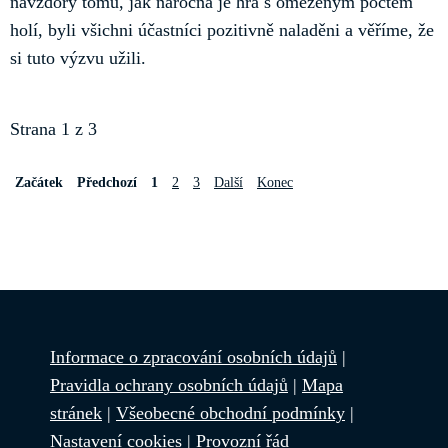
navzdory tomu, jak náročná je hra s omezeným počtem
holí, byli všichni účastníci pozitivně naladěni a věříme, že
si tuto výzvu užili.
Strana 1 z 3
Začátek
Předchozí
1
2
3
Další
Konec
Informace o zpracování osobních údajů
|
Pravidla ochrany osobních údajů
|
Mapa
stránek
|
Všeobecné obchodní podmínky
|
Nastavení cookies
|
Provozní řád