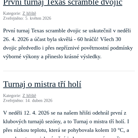
První turnaj Texas scramble dvojic
Kategorie:
Z hřiště
Zveřejněno: 5. květen 2026
První turnaj Texas scramble dvojic se uskutečnil v neděli
26. 4. 2026 a účast byla skvělá - 60 hráčů! Všech 30
dvojic předvedlo i přes nepříznivé povětrnostní podmínky
výborné výkony a přineslo krásné výsledky.
Turnaj o mistra tří holí
Kategorie:
Z hřiště
Zveřejněno: 14. duben 2026
V neděli 12. 4. 2026 se na našem hřišti odehrál první z
klubových turnajů sezóny, a to Turnaj o mistra tří holí. I
přes nízkou teplotu, která se pohybovala kolem 10 °C, a