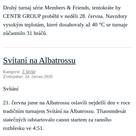
Druhý turnaj série Members & Friends, tentokráte by
CENTR GROUP proběhl v neděli 28. června. Navzdory
vysokým teplotám, které dosahovaly až 40 °C se turnaje
zúčastnilo 31 hráčů.
Svítaní na Albatrossu
Kategorie:
Z hřiště
Zveřejněno: 24. červen 2026
Svítání
21. června jsme na Albatrossu oslavili nejdelší den v roce
tradičním turnajem Svítání na Albatrossu. Třiaosmdesát
statečných odstartovalo canon startem za ranního
rozbřesku ve 4:51.