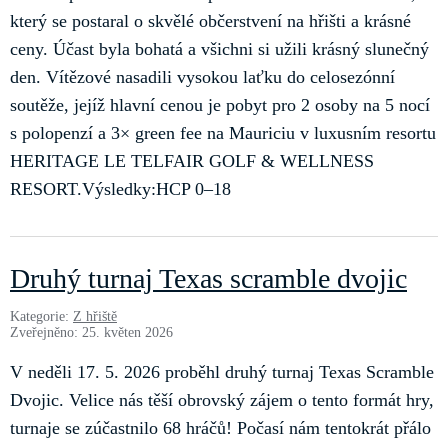
který se postaral o skvělé občerstvení na hřišti a krásné
ceny. Účast byla bohatá a všichni si užili krásný slunečný
den. Vítězové nasadili vysokou laťku do celosezónní
soutěže, jejíž hlavní cenou je pobyt pro 2 osoby na 5 nocí
s polopenzí a 3× green fee na Mauriciu v luxusním resortu
HERITAGE LE TELFAIR GOLF & WELLNESS
RESORT.Výsledky:HCP 0–18
Druhý turnaj Texas scramble dvojic
Kategorie:
Z hřiště
Zveřejněno: 25. květen 2026
V neděli 17. 5. 2026 proběhl druhý turnaj Texas Scramble
Dvojic. Velice nás těší obrovský zájem o tento formát hry,
turnaje se zúčastnilo 68 hráčů! Počasí nám tentokrát přálo