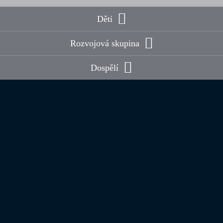
Děti
Rozvojová skupina
Dospělí
Kontaktujte nás
Kontakt: Hana Kořenková
E-mail:
korenkova@albatross.cz
Telefon:
+420 724 898 418
Stojíme o váš názor, proto uvítáme jakýkoliv podnět z vaší
strany k rozšíření nabídky produktů,