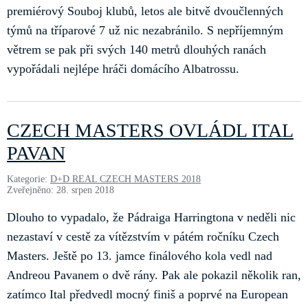
premiérový Souboj klubů, letos ale bitvě dvoučlenných
týmů na tříparové 7 už nic nezabránilo. S nepříjemným
větrem se pak při svých 140 metrů dlouhých ranách
vypořádali nejlépe hráči domácího Albatrossu.
CZECH MASTERS OVLÁDL ITAL
PAVAN
Kategorie:
D+D REAL CZECH MASTERS 2018
Zveřejněno: 28. srpen 2018
Dlouho to vypadalo, že Pádraiga Harringtona v neděli nic
nezastaví v cestě za vítězstvím v pátém ročníku Czech
Masters. Ještě po 13. jamce finálového kola vedl nad
Andreou Pavanem o dvě rány. Pak ale pokazil několik ran,
zatímco Ital předvedl mocný finiš a poprvé na European