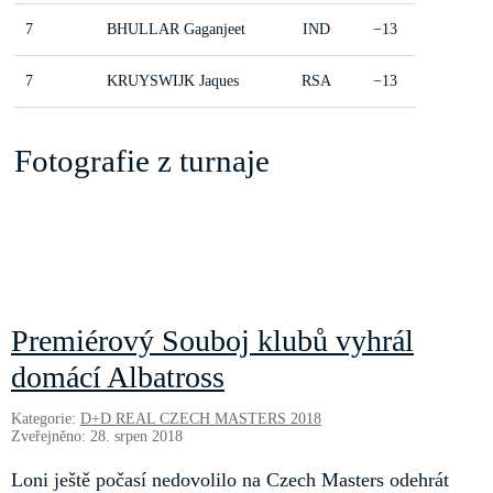
7
BHULLAR Gaganjeet
IND
−13
7
KRUYSWIJK Jaques
RSA
−13
Fotografie z turnaje
Premiérový Souboj klubů vyhrál
domácí Albatross
Kategorie:
D+D REAL CZECH MASTERS 2018
Zveřejněno: 28. srpen 2018
Loni ještě počasí nedovolilo na Czech Masters odehrát