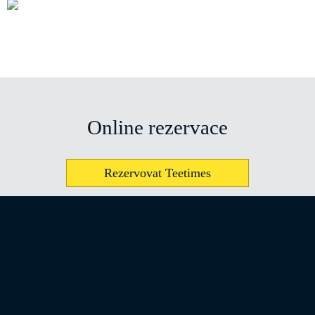
Online rezervace
Rezervovat Teetimes
Tee time je možné rezervovat taky
na recepce@albatross.cz anebo telefonním čísle
311 549 510.